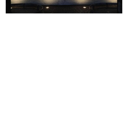
Nach der Anordnung von Untersuchungshaft gegen den
Istanbuler Bürgermeister Ekrem Imamoglu mahnt die
Bundesregierung zur Einhaltung rechtsstaatlicher
Prinzipien.
„Die Inhaftierung des Istanbuler Oberbürgermeisters und
profilierten Oppositionspolitikers Ekrem Imamoglu ist ein
schwerer Rückschlag für die Demokratie in der Türkei“,
sagte ein Sprecher des Auswärtigen Amts am Sonntag.
Politischer Wettbewerb dürfe nicht mit Gerichten und
Gefängnissen geführt werden.