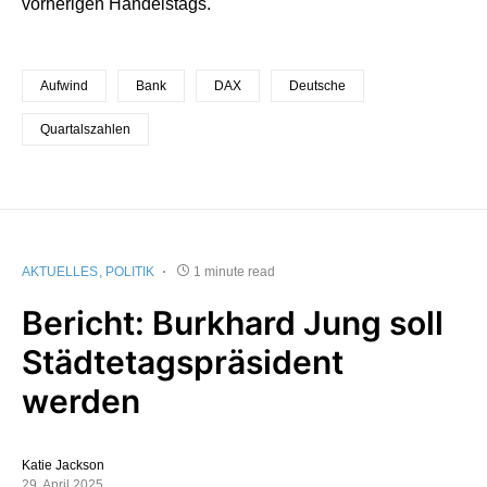
vorherigen Handelstags.
Aufwind
Bank
DAX
Deutsche
Quartalszahlen
AKTUELLES
POLITIK
1 minute read
Bericht: Burkhard Jung soll
Städtetagspräsident
werden
Katie Jackson
29. April 2025