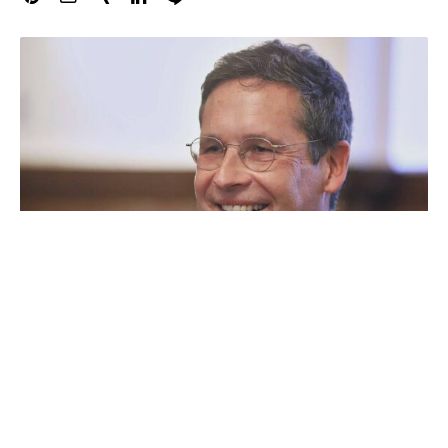
Die Stadt Halle (Saale) bekommt wieder einen
parteilosen Oberbürgermeister. In der Stichwahl am
Sonntag setzte sich Alexander Vogt gegen den
kommissarischen Amtsinhaber Egbert Geier (SPD) durch.