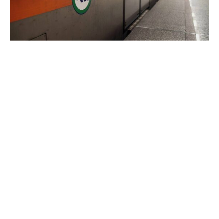
Landesweite Streiks haben in Griechenland am Mittwoch
das öffentliche Leben weitgehend lahmgelegt. Die
großen Gewerkschaftsverbände drängen mit den
Arbeitsniederlegungen auf ein Ende der anhaltenden
Sparmaßnahmen, die Griechenland vor einem Jahrzehnt
von den internationalen Gläubigern auferlegt wurden.
Zu dem 24-stündigen Streik hatten die beiden großen
Dachgewerkschaften des öffentlichen und privaten
Sektors aufgerufen. Sie fordern unter anderem eine
vollständige Wiederherstellung ihrer Rechte mit Blick auf
Tarifverhandlungen. Auch Fluglotsen sind an dem Streik