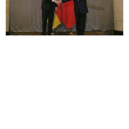
Chinas Ministerpräsident Li Qiang hat die
Bundesregierung gelobt. Die China-Politik Deutschlands
sei „rational und pragmatisch“, soll Li am Sonntag
Bundeskanzler Friedrich Merz (CDU) bei dem bilateralen
Treffen der beiden am Rande des G20-Gipfels in
Johannesburg gesagt haben, wie chinesische
Staatsmedien meldeten.
Li habe sich außerdem „zuversichtlich“ gezeigt, „dass
Deutschland die bestehenden Hindernisse und den