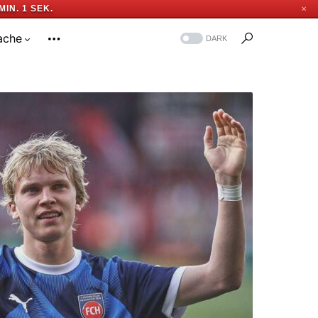
MIN. 0 SEK.
✕
ache
DARK