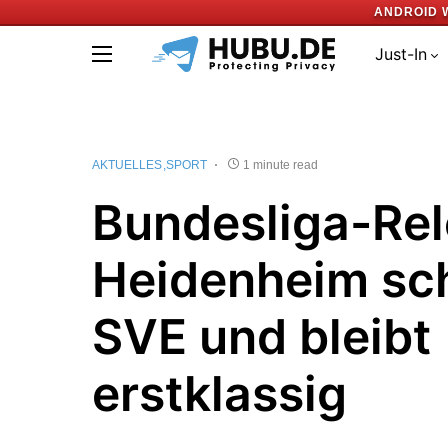
ANDROID 
Just-In
AKTUELLES
SPORT
1 minute read
Bundesliga-Rel
Heidenheim sc
SVE und bleibt
erstklassig