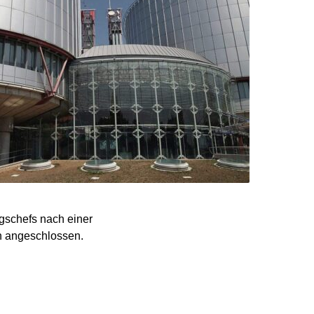
gschefs nach einer
n angeschlossen.
erer rechtsstaatlichen
 ihre innere Sicherheit
nsvize Günter Krings