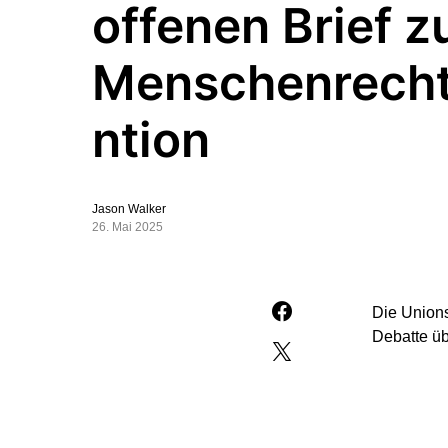
offenen Brief z
Menschenrech
ntion
Jason Walker
26. Mai 2025
Die Unions
Debatte ü
„Die Europ
Ordnung. U
gewährleis