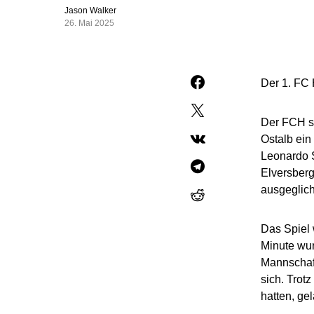
Jason Walker
26. Mai 2025
Der 1. FC 
Der FCH se
Ostalb ein
Leonardo S
Elversberg
ausgeglic
Das Spiel 
Minute wur
Mannschaft
sich. Trot
hatten, ge