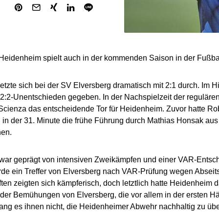
Heidenheim spielt auch in der kommenden Saison in der Fußba
tzte sich bei der SV Elversberg dramatisch mit 2:1 durch. Im Hi
 2:2-Unentschieden gegeben. In der Nachspielzeit der regulären 
cienza das entscheidende Tor für Heidenheim. Zuvor hatte Rob
 in der 31. Minute die frühe Führung durch Mathias Honsak aus 
hen.
war geprägt von intensiven Zweikämpfen und einer VAR-Entsche
de ein Treffer von Elversberg nach VAR-Prüfung wegen Abseit
en zeigten sich kämpferisch, doch letztlich hatte Heidenheim 
z der Bemühungen von Elversberg, die vor allem in der ersten Häl
lang es ihnen nicht, die Heidenheimer Abwehr nachhaltig zu üb