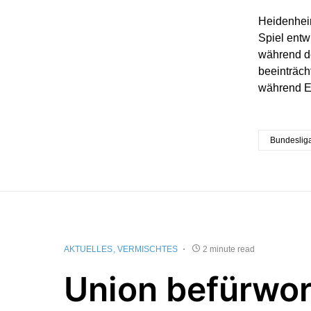
Heidenheim
Spiel entw
während de
beeinträch
während El
Bundeslig
AKTUELLES
VERMISCHTES
2 minute read
Union befürwor