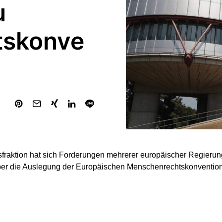
u
tskonve
fraktion hat sich Forderungen mehrerer europäischer Regierun
ber die Auslegung der Europäischen Menschenrechtskonventio
äische Menschenrechtskonvention ist ein wichtiges Element uns
nd gerade deshalb muss sie so ausgelegt werden, dass Staaten
ten und ihre Grenzen wirksam schützen können“, sagte Fraktio