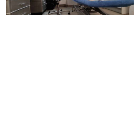
In der Debatte über eine Streichung der Lohnfortzahlung
bei Krankheitstagen ruft Linksparteichef Jan van Aken die
Kanzlerkandidaten von SPD, Union und Grünen zu
einem Bekenntnis zum Erhalt des Instruments auf.
Sie müssten „öffentlich und unmissverständlich
klarstellen, dass Sie in einer künftigen Bundesregierung
dieser Forderung eine klare Absage erteilen werden“,
heißt es in einem Schreiben van Akens an Olaf Scholz,
Friedrich Merz und Robert Habeck, über das die
„Rheinische Post“ (Mittwochsausgabe) berichtet. Darin