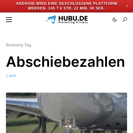
ANDROID WIRD EINE GESCHLOSSENE PLATTFORM
✕
WERDEN.
145 T 6 STD. 22 MIN. 36 SEK.
Browsing Tag
Abschiebezahlen
1 post