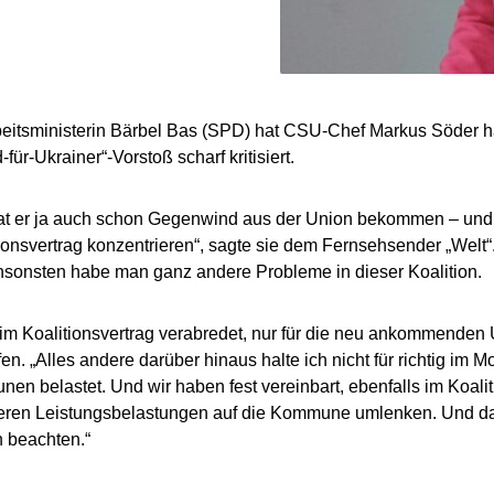
itsministerin Bärbel Bas (SPD) hat CSU-Chef Markus Söder har
für-Ukrainer“-Vorstoß scharf kritisiert.
at er ja auch schon Gegenwind aus der Union bekommen – und wi
ionsvertrag konzentrieren“, sagte sie dem Fernsehsender „Welt“
nsonsten habe man ganz andere Probleme in dieser Koalition.
m Koalitionsvertrag verabredet, nur für die neu ankommenden 
en. „Alles andere darüber hinaus halte ich nicht für richtig im
en belastet. Und wir haben fest vereinbart, ebenfalls im Koalit
eren Leistungsbelastungen auf die Kommune umlenken. Und das
 beachten.“