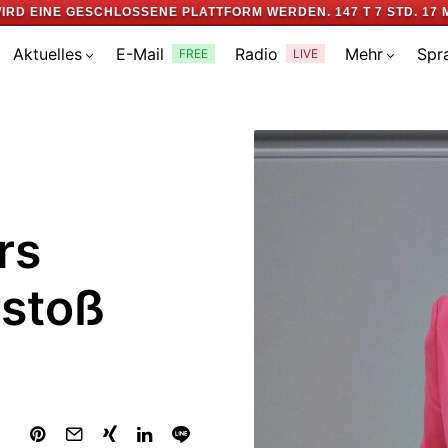
IRD EINE GESCHLOSSENE PLATTFORM WERDEN.
147 T 7 STD. 17 
Aktuelles
E-Mail
Radio
Mehr
Spr
FREE
LIVE
rs
rstoß