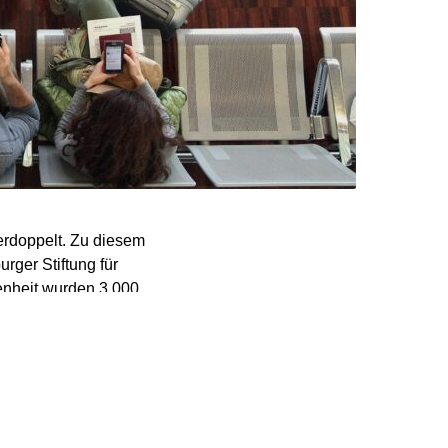
erdoppelt. Zu diesem
rger Stiftung für
denheit wurden 3.000
tzungszunahme. So ist
ozent gestiegen. Auch
 sind beliebt.