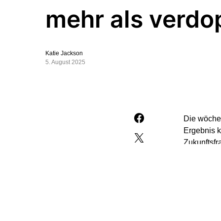
mehr als verdo
Katie Jackson
5. August 2025
Die wöchen
Ergebnis k
Zukunftsfr
Bundesbürg
Insbesonde
die wöchen
Streamingd