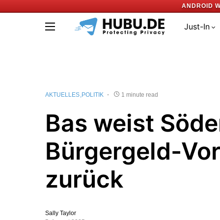
ANDROID W
Just-In
AKTUELLES
POLITIK
1 minute read
Bas weist Söde
Bürgergeld-Vo
zurück
Sally Taylor