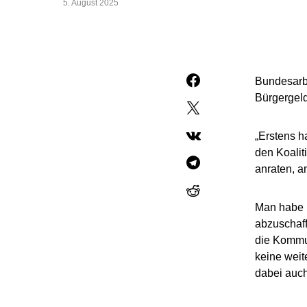
5. August 2025
Bundesarbe
Bürgergeld-
„Erstens h
den Koalit
anraten, a
Man habe i
abzuschaff
die Kommun
keine weit
dabei auch