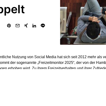
ppelt
tliche Nutzung von Social Media hat sich seit 2012 mehr als v
ommt der sogenannte „Freizeitmonitor 2025“, der von der Hambu
agen erhoben wird. Zu ihrem Freizeitverhalten und ihrer Zufrie
er ab 18 Jahren befragt.
re im Bereich des On-Demand-Prinzips gibt es eine starke Nu
tliche Verwendung von Social Media von 34 Prozent auf 72 Pr
ienste (58 Prozent) sowie Podcasts und Hörbücher (25 Prozent)