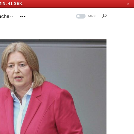
MIN. 41 SEK.
✕
ache
DARK