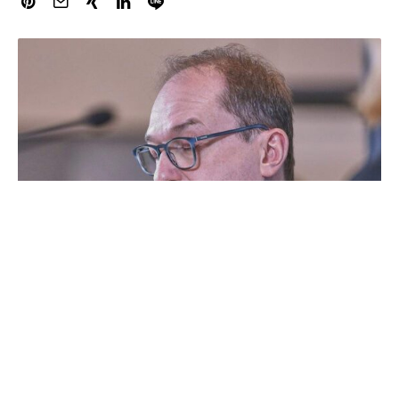
Linken-Chef Jan van Aken hat den neuen
Bundesinnenminister Alexander Dobrindt (CSU) für seine
Äußerungen zu einem AfD-Verbotsverfahren scharf