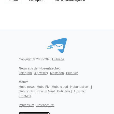
China
Wadephul:
Wirtschaftsdelegation
Copyright © 2008-2025
Hubu.de
News aus der Hosentasche:
Telegram
|
X (Twitter)
|
Mastodon
|
BlueSky
Mehr?
Hubu.news
|
Hubu.FM
|
Hubu.cloud
|
Hubuhost.com
|
Hubu.club
|
Hubu.im Meet
|
Hubu.link
|
Hubu.de
FreeMail
Impressum
|
Datenschutz