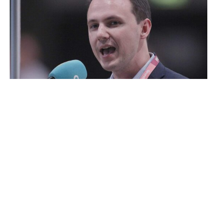
Die Gruppe der jungen CDU-Abgeordneten hat damit
gedroht, das Gesetz zur Schaffung eines Infrastruktur-
Sondervermögen von 500 Milliarden Euro abzulehnen.
„In der jetzigen Form halten wir in der Jungen Gruppe das
Errichtungsgesetz für nicht zustimmungsfähig“, sagte der
Vorsitzende der Jungen Gruppe, Pascal Reddig, den
Partnerzeitungen der „Neuen Berliner