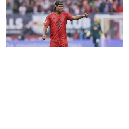
Am dritten Spieltag der 1. Fußball-Bundesliga hat der FC
Bayern München daheim gegen den Hamburger SV mit
5:0 gewonnen.
Bereits in der dritten Minute kassierte der Liga-
Rückkehrer den ersten Gegentreffer: Gnabry tunnelte
Muheim und traf wuchtig in den linken Winkel. Die