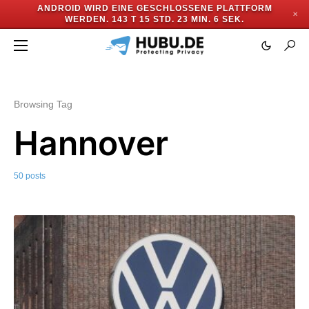
ANDROID WIRD EINE GESCHLOSSENE PLATTFORM
✕
WERDEN.
143 T 15 STD. 23 MIN. 3 SEK.
Browsing Tag
Hannover
50 posts