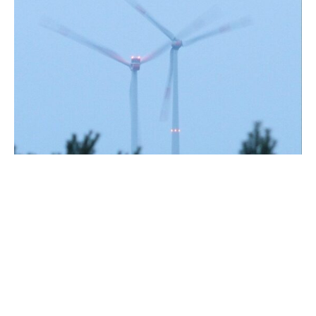
Obwohl Bayern erst 13 Prozent des Windenergie-
Ausbauziels für 2030 erreicht hat und damit Schlusslicht
unter den 16 Bundesländern ist, hat der bayerische
Ministerpräsident und CSU-Chef Markus Söder das
Bautempo verteidigt. Inzwischen habe man die Gesetze
angepasst und wolle auch hier vorangehen, sagte er auf