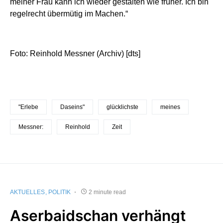
meiner Frau kann ich wieder gestalten wie früher. Ich bin
regelrecht übermütig im Machen.“
Foto: Reinhold Messner (Archiv) [dts]
"Erlebe
Daseins"
glücklichste
meines
Messner:
Reinhold
Zeit
AKTUELLES
POLITIK
2 minute read
Aserbaidschan verhängt