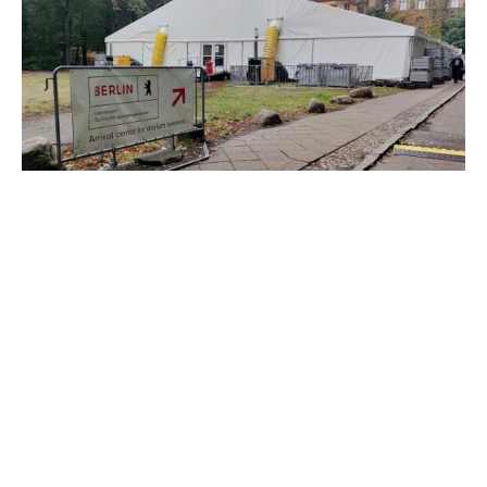
Vor dem Migrationsgipfel im Bundesinnenministerium
fordert Berlins Regierender Bürgermeister Kai Wegner
(CDU), irreguläre Migration zu stoppen. „Wir müssen
nicht irreguläre Migration begrenzen, sondern wir müssen
sie beenden“, sagte er am Dienstagmorgen im RBB-
Inforadio.