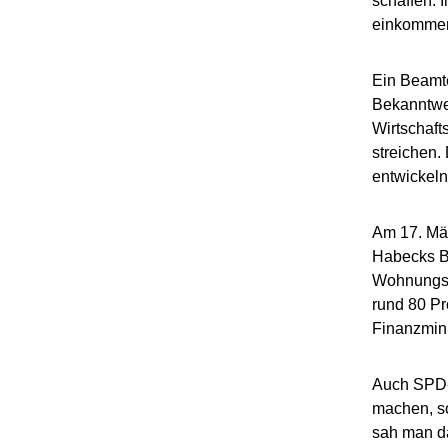
schaffen. 
einkommen
Ein Beamte
Bekanntwe
Wirtschaft
streichen.
entwickeln
Am 17. Mär
Habecks B
Wohnungsb
rund 80 Pr
Finanzmini
Auch SPD-
machen, so
sah man da