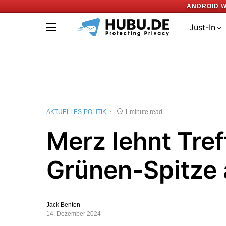
ANDROID W
Just-In
AKTUELLES
POLITIK
1 minute read
Merz lehnt Tref
Grünen-Spitze
Jack Benton
14. Dezember 2024