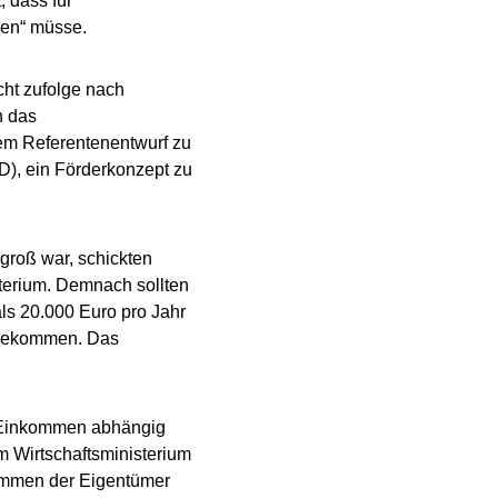
 dass für
len“ müsse.
ht zufolge nach
n das
dem Referentenentwurf zu
D), ein Förderkonzept zu
groß war, schickten
terium. Demnach sollten
s 20.000 Euro pro Jahr
t bekommen. Das
m Einkommen abhängig
m Wirtschaftsministerium
kommen der Eigentümer