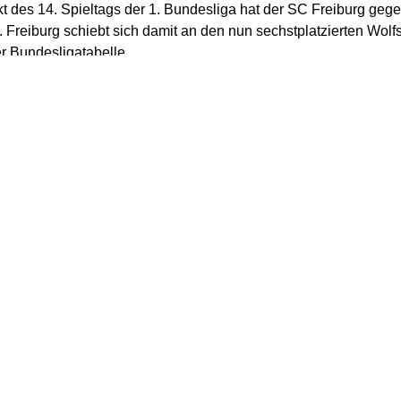
t des 14. Spieltags der 1. Bundesliga hat der SC Freiburg geg
Freiburg schiebt sich damit an den nun sechstplatzierten Wolf
r Bundesligatabelle.
spielte sich einige Torchancen, wirkte aber phasenweise ideen
größeren Spielanteile. Nach dem Führungstreffer von Lukas Kübl
 Breisgauer in der zweiten Halbzeit auf. In der 51. Minute traf K
egoritsch in der 61. Minute weiter erhöhte. Wolfsburg ließ sich a
en: Jonas Wind traf in der 75. Minute und Mattias Svanberg in de
 Kübler (Archiv) [dts]
a
Freiburg
SC
VfL
Wolfsburg