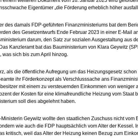
In einem weiteren Dokument vom 16. Januar 2023 wird gefordert,
sschwache Eigentümer „die Förderung erheblich höher ausfal
r des damals FDP-geführten Finanzministeriums bat dem Beric
rden des Gesetzentwurfs Ende Februar 2023 in einer E-Mail a
sministerium darum, den Satz zur sozialen Ausgestaltung aus 
 Das Kanzleramt bat das Bauministerium von Klara Geywitz (SP
, was sich bis zum April hinzog.
z, als die öffentliche Aufregung um das Heizungsgesetz schon 
eamte ihr Förderkonzept als Verschlusssache ans Finanzminis
esitzer mit einem zu versteuernden Einkommen von weniger al
ozent der Kosten für eine klimafreundliche Heizung vom Staa
sterium soll dies abgelehnt haben.
Ministerin Geywitz wollte den staatlichen Zuschuss nicht vo
ndern wie auch die FDP hauptsächlich vom Alter der Kessel. I
s kritisch, weil das Alter der Heizung keinen Bezug zum Ein