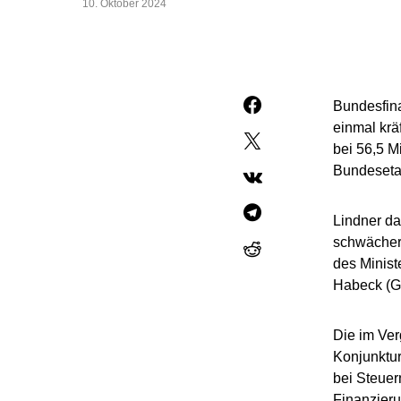
10. Oktober 2024
Bundesfina
einmal krä
bei 56,5 M
Bundesetat
Lindner da
schwächer 
des Minist
Habeck (Gr
Die im Ver
Konjunktu
bei Steuer
Finanzieru