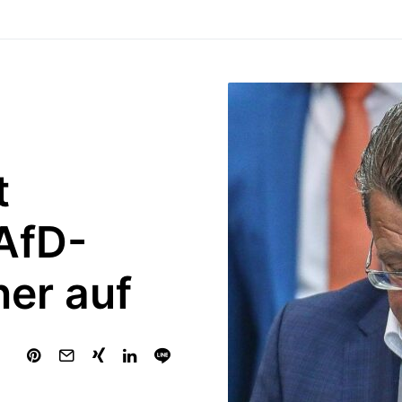
t
AfD-
ner auf