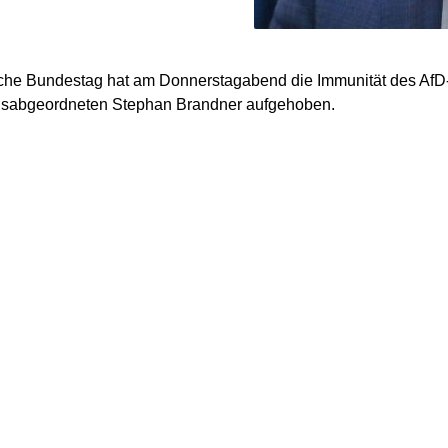
che Bundestag hat am Donnerstagabend die Immunität des AfD
sabgeordneten Stephan Brandner aufgehoben.
uss erfolgte wie üblich ohne Aussprache und mit der Mehrheit d
fraktion, der Gruppen „Die Linke“ und BSW bei Enthaltung der
 eines fraktionslosen Abgeordneten. Damit genehmigte das Pa
ng eines Strafverfahrens Brandner. Ein entsprechendes Schrei
izministerium bereits Mitte Juli abgeschickt.
 ist laut „T-Online“ ein Rechtsstreit, den Brandner mit einer „Sp
e als „Faschistin“ bezeichnete. Er könne den genauen Grund für
nicht nennen, sonst drohe ihm gegebenenfalls weiteres Ordnun
. Ihm fehle die Phantasie, auch nur ansatzweise Rechtswidriges
 habe „nichts anderes getan“, als von seinem Recht auf Meinun
rgumentierte Brandner.