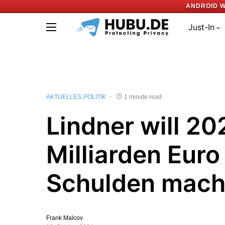
ANDROID W
Just-In
AKTUELLES
POLITIK
1 minute read
Lindner will 20
Milliarden Euro
Schulden mac
Frank Malcov