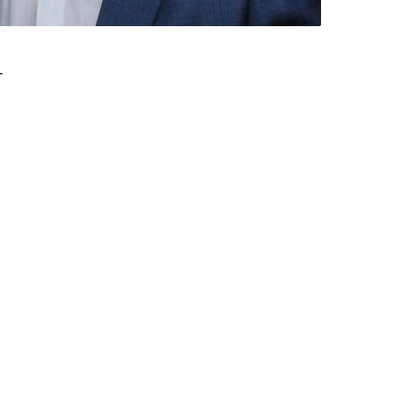
-
er Koalitionsfraktionen,
 AfD-Fraktion und gegen
rlament die
ben hatte das
iegel“-Redakteurin führt,
 die Aufhebung seiner
gsgeld, sagte Brandner
 hereininterpretieren zu
gsfreiheit Gebrauch zu