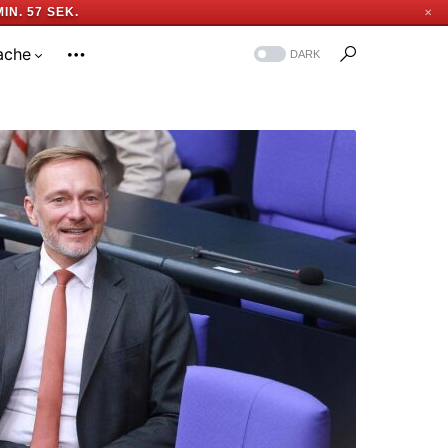
MIN. 56 SEK.
✕
ache
DARK