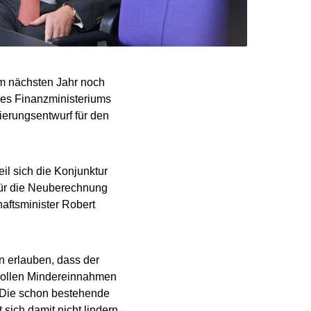
im nächsten Jahr noch
des Finanzministeriums
gierungsentwurf für den
l sich die Konjunktur
 für die Neuberechnung
haftsminister Robert
n erlauben, dass der
sollen Mindereinnahmen
 Die schon bestehende
sich damit nicht lindern.