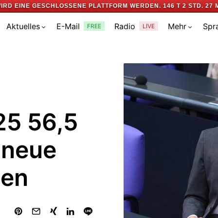
IRD EINE GESCHLOSSENE PLATTFORM WERDEN.
146 T 2 STD. 27 
Aktuelles
E-Mail
Radio
Mehr
Spr
FREE
LIVE
25 56,5
 neue
hen