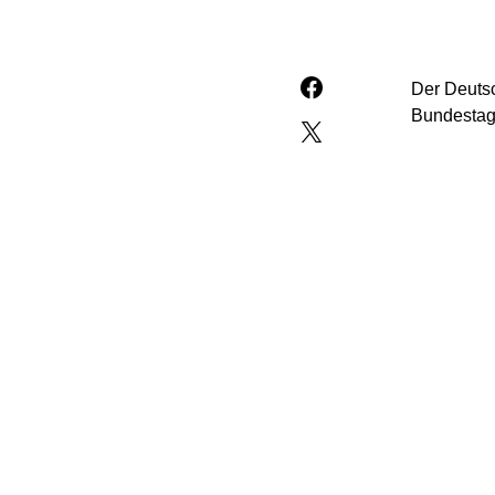
Der Deuts
Bundestag
Der Beschl
der Unions
die Stimme
Durchführu
Bundesjust
Hintergrund
weil er si
Immunität 
dem Portal
wollen. Er
machen, a