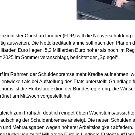
nzminister Christian Lindner (FDP) will die Neuverschuldung 
ftig ausweiten. Die Nettokreditaufnahme soll nach den Plänen 
illiarden Euro liegen, 5,2 Milliarden Euro höher als noch im Re
 2025 im Sommer veranschlagt, berichtet der „Spiegel“.
rf im Rahmen der Schuldenbremse mehr Kredite aufnehmen, wei
entwickelt als bei Aufstellung des Etats unterstellt. Grundlage
eriums ist die Herbstprojektion der Bundesregierung, die Wirtsc
üne) am Mittwoch vorgestellt hat.
gleich zum Frühjahr deutlich eingetrübten Wachstumsaussichte
raufschlag der Schuldenbremse ansteigt. Die neuen Schulden 
n und Mehrausgaben wegen höherer Arbeitslosigkeit abfedern.
ngslücke von zwölf Milliarden Euro in Lindners Etatentwurf lässt 