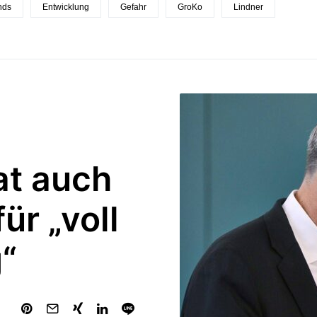
nds
Entwicklung
Gefahr
GroKo
Lindner
at auch
ür „voll
“