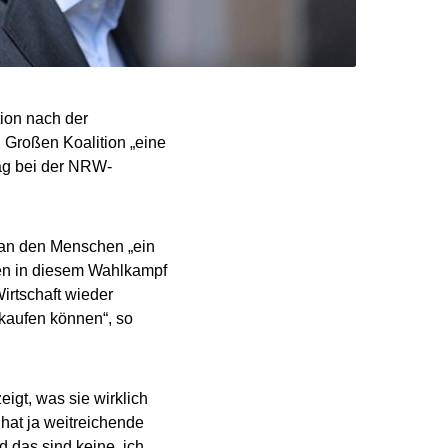
ion nach der
 Großen Koalition „eine
tag bei der NRW-
man den Menschen „ein
len in diesem Wahlkampf
irtschaft wieder
 kaufen können“, so
igt, was sie wirklich
hat ja weitreichende
d das sind keine, ich