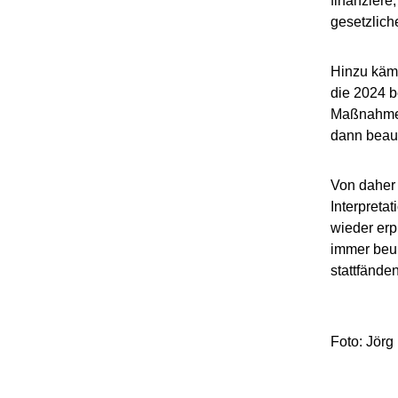
finanziere
gesetzlich
Hinzu käme
die 2024 b
Maßnahmen,
dann beauf
Von daher 
Interpreta
wieder erp
immer beu
stattfänden
Foto: Jörg 