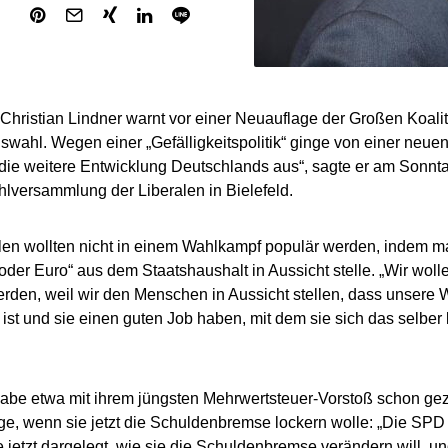
hristian Lindner warnt vor einer Neuauflage der Großen Koalit
wahl. Wegen einer „Gefälligkeitspolitik“ ginge von einer neuen
 die weitere Entwicklung Deutschlands aus“, sagte er am Sonn
versammlung der Liberalen in Bielefeld.
len wollten nicht in einem Wahlkampf populär werden, indem 
oder Euro“ aus dem Staatshaushalt in Aussicht stelle. „Wir wol
rden, weil wir den Menschen in Aussicht stellen, dass unsere W
h ist und sie einen guten Job haben, mit dem sie sich das selber
be etwa mit ihrem jüngsten Mehrwertsteuer-Vorstoß schon geze
ge, wenn sie jetzt die Schuldenbremse lockern wolle: „Die SPD 
 jetzt dargelegt, wie sie die Schuldenbremse verändern will, un