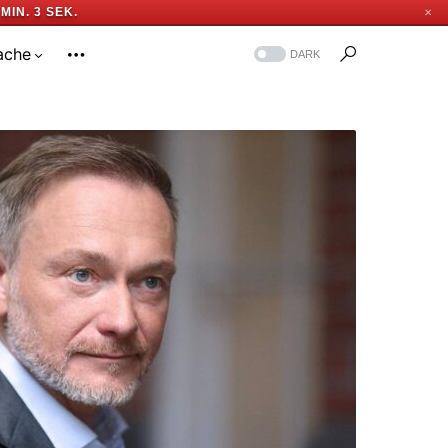
 MIN. 2 SEK.
✕
ache
DARK