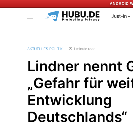
ANDROID W
Just-In
AKTUELLES
POLITIK
1 minute read
Lindner nennt 
„Gefahr für wei
Entwicklung
Deutschlands“