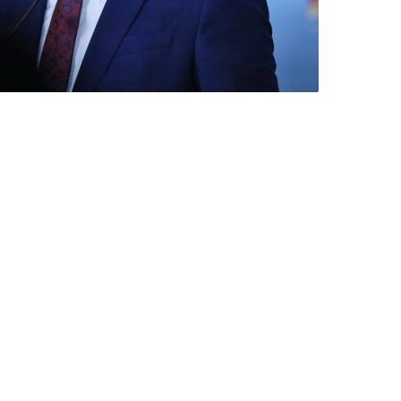
ropa gezwungen, die
nschaft müsse die
 auch die Interessen von
hland überlegen,
rung muss endlich zu
Krieg gewonnen. Die
wollen, den Krieg zu