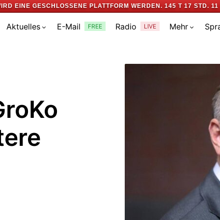
IRD EINE GESCHLOSSENE PLATTFORM WERDEN.
145 T 17 STD. 11
Aktuelles
E-Mail
Radio
Mehr
Spr
FREE
LIVE
GroKo
tere