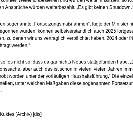
, könnten weiter fortbestehen und würden weiter finanziert, so K
en Ansprüche würden weiterbezahlt. „Es gibt keinen Shutdown.
n sogenannte „Fortsetzungsmaßnahmen“, fügte der Minister hi
egonnen wurden, können selbstverständlich auch 2025 fortgese
 zu denen wir uns vertraglich verpflichtet haben, 2024 oder f
tragt werden.“
sei es nicht so, dass da gar nichts Neues stattgefunden habe. „
tionssache, aber auch das ist schon in vielen, vielen Jahren im
robt worden unter der vorläufigen Haushaltsführung.“ Die einze
rteilen, unter welchen Maßgaben diese sogenannten Fortset
.
Kukies (Archiv) [dts]