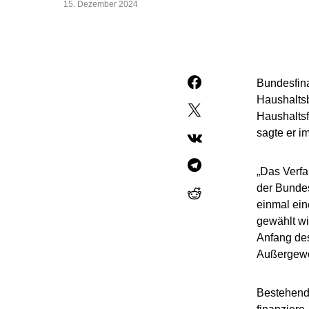
15. Dezember 2024
Bundesfin
Haushaltsb
Haushaltsf
sagte er i
„Das Verfa
der Bundes
einmal ein
gewählt wi
Anfang des
Außergewö
Bestehende