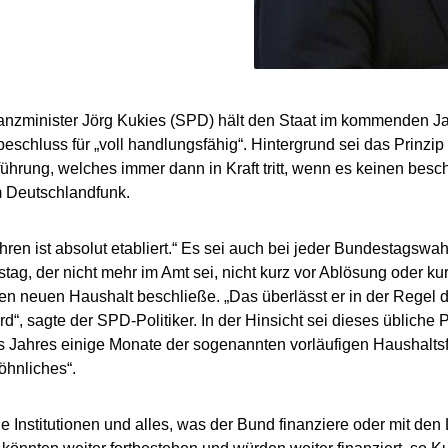
anzminister Jörg Kukies (SPD) hält den Staat im kommenden J
eschluss für „voll handlungsfähig“. Hintergrund sei das Prinzip 
ührung, welches immer dann in Kraft tritt, wenn es keinen besc
m Deutschlandfunk.
hren ist absolut etabliert.“ Es sei auch bei jeder Bundestagswah
tag, der nicht mehr im Amt sei, nicht kurz vor Ablösung oder k
en neuen Haushalt beschließe. „Das überlässt er in der Regel
rd“, sagte der SPD-Politiker. In der Hinsicht sei dieses üblic
 Jahres einige Monate der sogenannten vorläufigen Haushaltsf
hnliches“.
 Institutionen und alles, was der Bund finanziere oder mit d