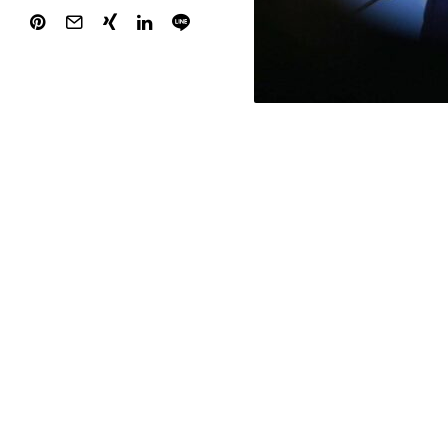
ino Chrupalla übt deutliche Kritik an der Nato. „Bislang ist Eu
 Amerikas umzusetzen, das lehnen wir ab“, sagte er der „Welt“.
ei aktuell kein Verteidigungsbündnis. Eine Verteidigungsgemei
 aller europäischen Länder akzeptieren und respektieren – also
„Wenn die Nato das nicht sicherstellen kann, muss sich Deutsc
dieses Bündnis für uns noch nutzbringend ist.“
uf den Krieg in der Ukraine sagte Chrupalla: „Die Bundesregie
 kommen, den Krieg beenden zu wollen. Russland hat diesen 
at diejenigen eingeholt, die angeben, die Ukraine befähigen zu 
“