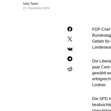
Sally Taylor
15. Dezember 2024
FDP-Chef C
Bundestags
Gefahr für
Landeswahl
Die Libera
paar Cent 
gewählt we
erfolgreic
Lindner.
Die SPD ha
beabsichti
Vorschläge