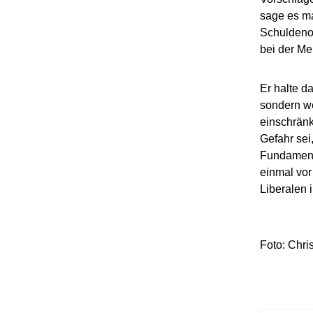
sage es ma
Schuldenob
bei der Me
Er halte da
sondern we
einschränk
Gefahr sei
Fundament 
einmal vor
Liberalen 
Foto: Chris