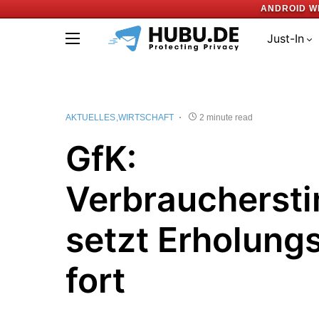
ANDROID W
Just-In
AKTUELLES
WIRTSCHAFT
2 minute read
GfK:
Verbraucherst
setzt Erholung
fort