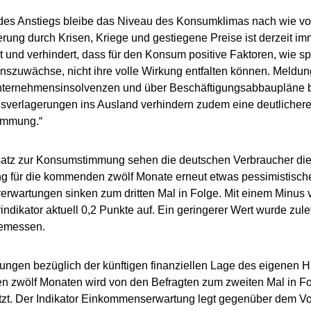
 des Anstiegs bleibe das Niveau des Konsumklimas nach wie vor
rung durch Krisen, Kriege und gestiegene Preise ist derzeit i
 und verhindert, dass für den Konsum positive Faktoren, wie sp
zuwächse, nicht ihre volle Wirkung entfalten können. Meldun
nternehmensinsolvenzen und über Beschäftigungsabbaupläne 
sverlagerungen ins Ausland verhindern zudem eine deutlichere
immung.“
atz zur Konsumstimmung sehen die deutschen Verbraucher die 
g für die kommenden zwölf Monate erneut etwas pessimistische
erwartungen sinken zum dritten Mal in Folge. Mit einem Minus v
indikator aktuell 0,2 Punkte auf. Ein geringerer Wert wurde zule
emessen.
ungen bezüglich der künftigen finanziellen Lage des eigenen H
zwölf Monaten wird von den Befragten zum zweiten Mal in Fol
zt. Der Indikator Einkommenserwartung legt gegenüber dem Vo