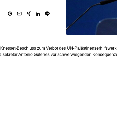
Knesset-Beschluss zum Verbot des UN-Palästinenserhilfswerk
lsekretär Antonio Guterres vor schwerwiegenden Konsequenz
ie heute von der israelischen Knesset verabschiedeten Gesetz
UNRWA wahrscheinlich daran gehindert, seine wichtige Arbeit 
sischen Gebieten fortzusetzen“, so Guterres. Das hätte „verheer
sischen Flüchtlinge.
e Israel auf, seinen Verpflichtungen aus der Charta der Vereint
t nachzukommen. „Nationale Gesetze können diese Verpflichtun
Er werde diese Angelegenheit der Generalversammlung der Ver