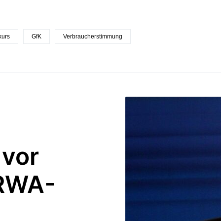
kurs
GfK
Verbraucherstimmung
 vor
NRWA-