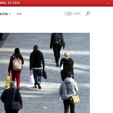
MIN. 51 SEK.
✕
ache
DARK