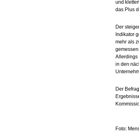
und klette
das Plus d
Der steig
Indikator 
mehr als z
gemessen. 
Allerdings
in den näc
Unternehme
Der Befrag
Ergebnisse
Kommissio
Foto: Mens