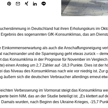
ucherstimmung in Deutschland hat ihren Erholungskurs im Oktob
n Ergebnis des sogenannten GfK-Konsumklimas, das am Dienstag
e Einkommenserwartung als auch die Anschaffungsneigung ver
al nacheinander und die Sparneigung geht etwas zurück – de
t das Konsumklima in der Prognose für November im Vergleich 
te) einen Anstieg um 2,7 Zähler auf -18,3 Punkte. Dies ist der hö
i das Niveau des Konsumklimas nach wie vor niedrig ist. Zur g
g äußern sich die deutschen Verbraucher allerdings erneut etw
leichten Verbesserung im Vormonat steigt das Konsumklima weite
rte beim NIM, das an der Studie beteiligt ist. „Es klettert auf 
. Damals wurden, nach Beginn des Ukraine-Krieges, -15,7 Pun