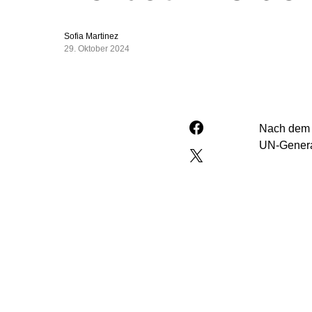
Sofia Martinez
29. Oktober 2024
Nach dem 
UN-Genera
„Sollten d
würde das 
palästinen
palästinen
Er fordert
Völkerrech
Guterres. 