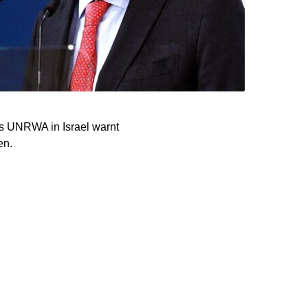
s UNRWA in Israel warnt
en.
e umgesetzt werden,
in den besetzten
ende Folgen“ für die
en Nationen und dem
gen nicht ändern“, so
einten Nationen