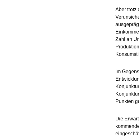
Aber trotz
Verunsiche
ausgeprägt
Einkommens
Zahl an U
Produktion
Konsumst
Im Gegens
Entwicklun
Konjunktur
Konjunktur
Punkten g
Die Erwart
kommenden 
eingeschät