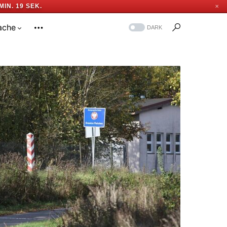
MIN. 18 SEK.
✕
ache
DARK