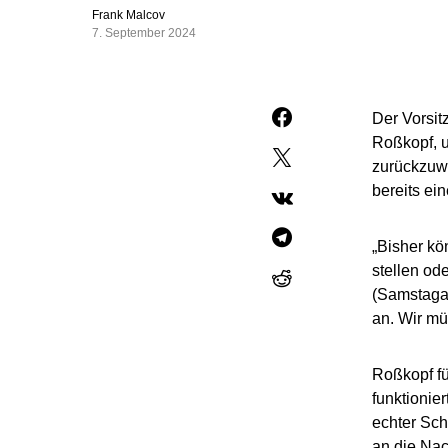
Frank Malcov
7. September 2024
Der Vorsit
Roßkopf, u
zurückzuw
bereits ei
„Bisher k
stellen od
(Samstagau
an. Wir mü
Roßkopf fü
funktionie
echter Sch
an die Nac