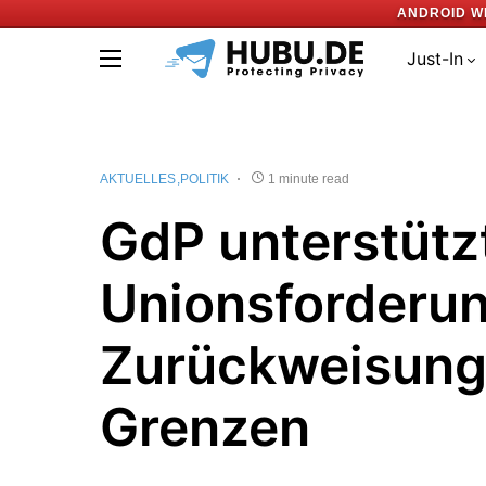
ANDROID W
Just-In
AKTUELLES
POLITIK
1 minute read
GdP unterstütz
Unionsforderu
Zurückweisung
Grenzen