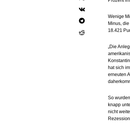
Prozent im
Wenige Min
Minus, di
18.421 Pun
„Die Anleg
amerikani
Konstantin
hat sich i
erneuten A
daherkom
So wurden 
knapp unte
nicht weit
Rezession 