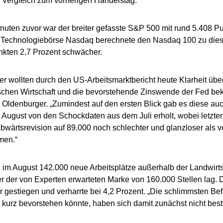
 Vergleich zum vorherigen Handelstag.
uten zuvor war der breiter gefasste S&P 500 mit rund 5.408 Pu
e Technologiebörse Nasdaq berechnete den Nasdaq 100 zu dies
kten 2,7 Prozent schwächer.
er wollten durch den US-Arbeitsmarktbericht heute Klarheit übe
schen Wirtschaft und die bevorstehende Zinswende der Fed be
 Oldenburger. „Zumindest auf den ersten Blick gab es diese au
m August von den Schockdaten aus dem Juli erholt, wobei letzter
bwärtsrevision auf 89.000 noch schlechter und glanzloser als 
men.“
im August 142.000 neue Arbeitsplätze außerhalb der Landwirts
r der von Experten erwarteten Marke von 160.000 Stellen lag. D
er gestiegen und verharrte bei 4,2 Prozent. „Die schlimmsten Be
kurz bevorstehen könnte, haben sich damit zunächst nicht bestä