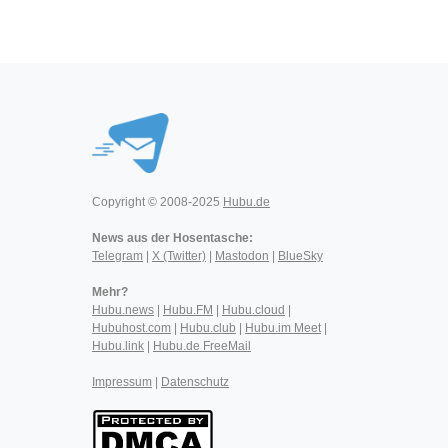
Copyright © 2008-2025
Hubu.de
News aus der Hosentasche:
Telegram
|
X (Twitter)
|
Mastodon
|
BlueSky
Mehr?
Hubu.news
|
Hubu.FM
|
Hubu.cloud
|
Hubuhost.com
|
Hubu.club
|
Hubu.im Meet
|
Hubu.link
|
Hubu.de FreeMail
Impressum
|
Datenschutz