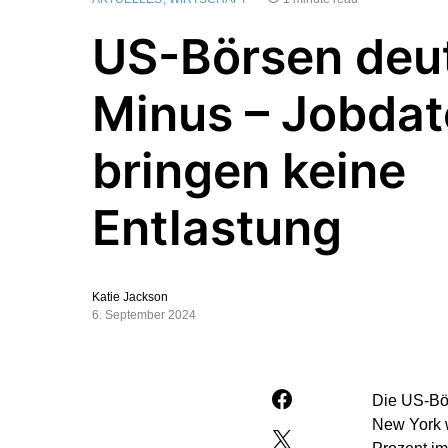
US-Börsen deut
Minus – Jobda
bringen keine
Entlastung
Katie Jackson
6. September 2024
Die US-Bö
New York w