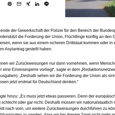
zende der Gewerkschaft der Polizei für den Bereich der Bundes
nterstützt die Forderung der Union, Flüchtlinge künftig an den
eisen, wenn sie aus einem sicheren Drittstaat kommen oder i
nen Asylantrag gestellt haben.
önnen wir Zurückweisungen nur dann vornehmen, wenn Mensche
er eine Einreisesperre vorliegt“, sagte er dem „Redaktionsnetz
sgaben). „Deshalb sehen wir die Forderung der Union als sinnvo
ssen jetzt erstmal für Deutschland denken.“
gte hinzu: „Es muss jetzt etwas passieren. Denn der europäis
rt schlecht oder gar nicht. Deshalb müssen wir nationalstaatlich
ritt nach vorn, um weitere Zurückweisungen durchführen zu kö
hbarstaaten zu senden, dass wir bei diesem Spiel nicht mehr mi