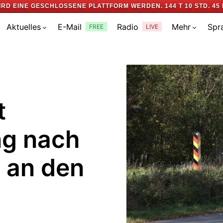
IRD EINE GESCHLOSSENE PLATTFORM WERDEN.
144 T 10 STD. 45 
Aktuelles
E-Mail
Radio
Mehr
Spr
FREE
LIVE
t
ng nach
 an den