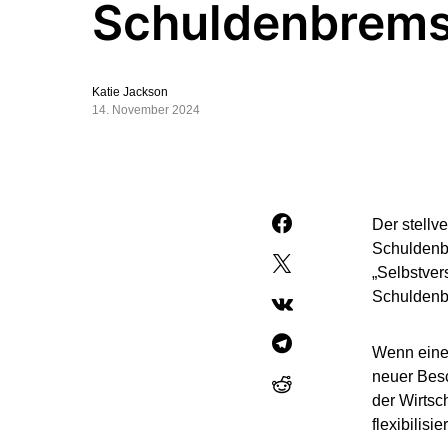
Schuldenbrem
Katie Jackson
14. November 2024
Der stellv
Schuldenbr
„Selbstver
Schuldenbr
Wenn eine 
neuer Besc
der Wirtsc
flexibilisie