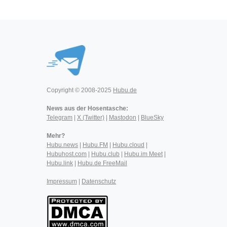
Copyright © 2008-2025
Hubu.de
News aus der Hosentasche:
Telegram
|
X (Twitter)
|
Mastodon
|
BlueSky
Mehr?
Hubu.news
|
Hubu.FM
|
Hubu.cloud
|
Hubuhost.com
|
Hubu.club
|
Hubu.im Meet
|
Hubu.link
|
Hubu.de FreeMail
Impressum
|
Datenschutz