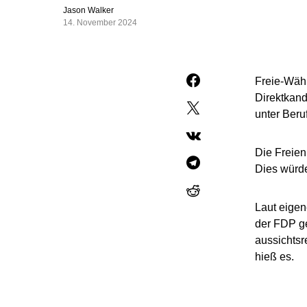
Jason Walker
14. November 2024
Freie-Wähl
Direktkand
unter Beru
Die Freien
Dies würde
Laut eigen
der FDP ge
aussichtsr
hieß es.