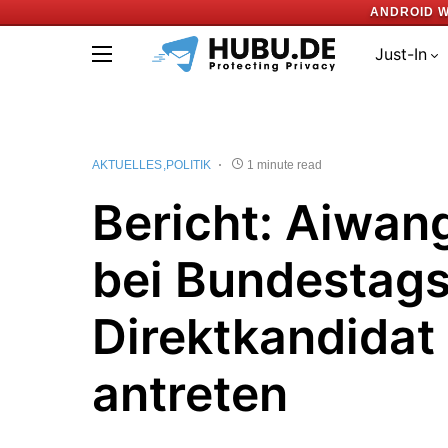
ANDROID W
Just-In
AKTUELLES
POLITIK
1 minute read
Bericht: Aiwang
bei Bundestags
Direktkandidat
antreten