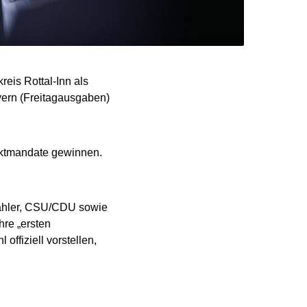
eis Rottal-Inn als
yern (Freitagausgaben)
ektmandate gewinnen.
Wähler, CSU/CDU sowie
hre „ersten
ffiziell vorstellen,