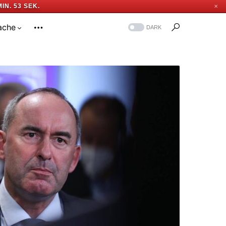
MIN. 52 SEK.
✕
ache
DARK