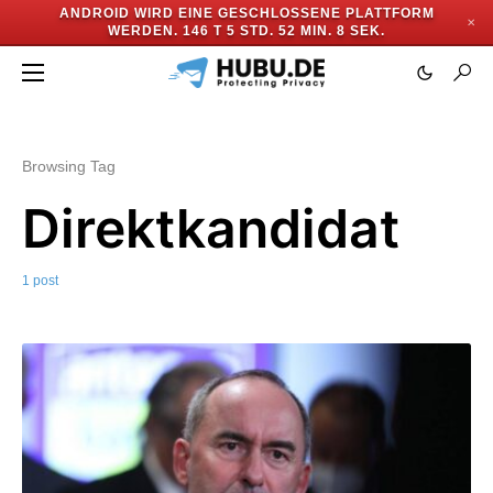
ANDROID WIRD EINE GESCHLOSSENE PLATTFORM
✕
WERDEN.
146 T 5 STD. 52 MIN. 8 SEK.
Browsing Tag
Direktkandidat
1 post