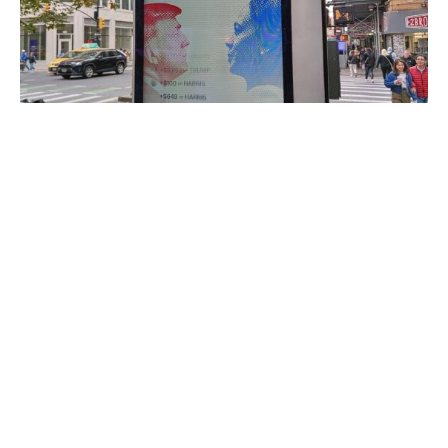
Der stellvertretende Vorsitzende der CDU/CSU-
Bundestagsfraktion, Johann Wadephul, warnt vor
möglichen Folgen einer Wahl Donald Trumps zum US-
Präsidenten. „Ein erneuter Präsident Donald Trump wird
sicherlich herausfordernder für die deutsche und
europäische Außen- und Sicherheitspolitik“, sagte er dem
„Redaktionsnetzwerk Deutschland“.
„Disruptive Politik ist sein Markenzeichen.“ Allerdings