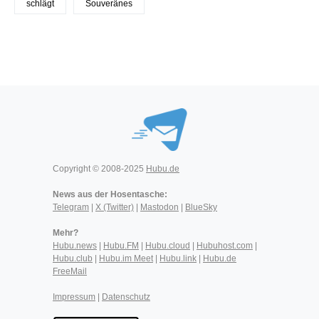
schlägt
Souveränes
Copyright © 2008-2025
Hubu.de
News aus der Hosentasche:
Telegram
|
X (Twitter)
|
Mastodon
|
BlueSky
Mehr?
Hubu.news
|
Hubu.FM
|
Hubu.cloud
|
Hubuhost.com
|
Hubu.club
|
Hubu.im Meet
|
Hubu.link
|
Hubu.de
FreeMail
Impressum
|
Datenschutz