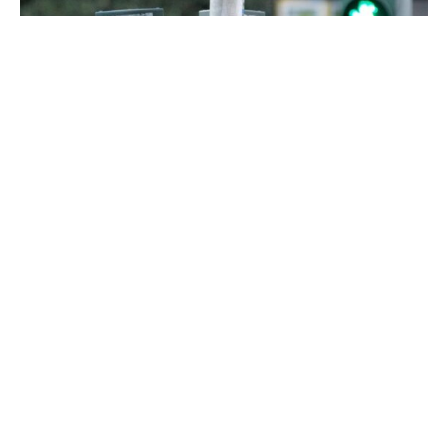
Der Straßenverkehr in Deutschland soll künftig auch für
Fußgänger sicherer werden.
Wie die „Rheinische Post“ (Freitagausgabe) berichtet,
entwickelt das Verkehrsministerium derzeit eine
„nationale Fußverkehrsstrategie“. Ziel sei es, die
Attraktivität und Sicherheit des Fußverkehrs zu erhöhen,
so die Zeitung unter Berufung auf eine
Ministeriumsvorlage.
Unter anderem ist demnach im Gespräch, Ländern und
Kommunen mehr Möglichkeiten bei der Gestaltung des
Straßenraums zu geben, etwa mit Fußgängerüberwegen
und Zebrastreifen. Außerdem könnten Halte- und
Parkverbotsregeln an Kreuzungen und Einmündungen