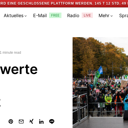
IRD EINE GESCHLOSSENE PLATTFORM WERDEN.
145 T 12 STD. 49 
Aktuelles
E-Mail
Radio
Mehr
Spr
FREE
LIVE
1 minute read
swerte
z