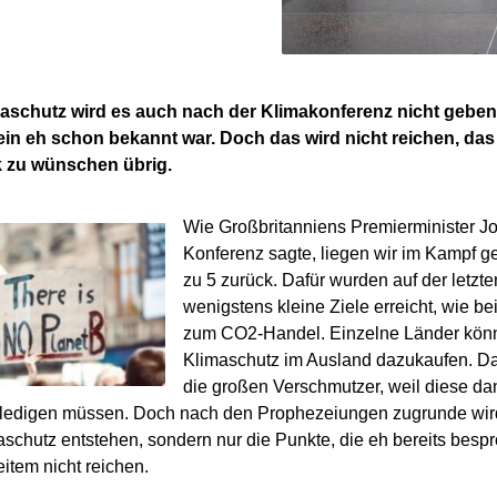
aschutz wird es auch nach der Klimakonferenz nicht geben – 
ein eh schon bekannt war. Doch das wird nicht reichen, das
rk zu wünschen übrig.
Wie Großbritanniens Premierminister J
Konferenz sagte, liegen wir im Kampf 
zu 5 zurück. Dafür wurden auf der letzt
wenigstens kleine Ziele erreicht, wie b
zum CO2-Handel. Einzelne Länder könne
Klimaschutz im Ausland dazukaufen. Das 
die großen Verschmutzer, weil diese d
rledigen müssen. Doch nach den Prophezeiungen zugrunde wird
schutz entstehen, sondern nur die Punkte, die eh bereits bes
eitem nicht reichen.