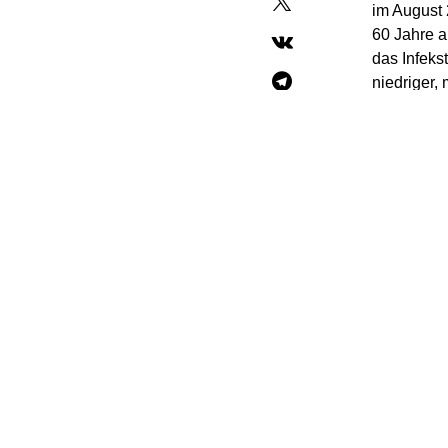
im August 
60 Jahre a
das Infeks
niedriger,
BNT162b2 
werden.
Auch eine
Impfstoff B
In De
eine
Aktuell ka
gibt. Betr