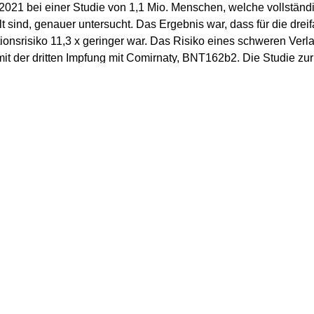
2021 bei einer Studie von 1,1 Mio. Menschen, welche vollständi
lt sind, genauer untersucht. Das Ergebnis war, dass für die dr
tionsrisiko 11,3 x geringer war. Das Risiko eines schweren Verl
 mit der dritten Impfung mit Comirnaty, BNT162b2. Die Studie zu
als Booster Impfung
kann beim The New England Journal of M
 neue Studie aus Schweden analysierte die
Effektivität einer B
iontech.
utschland erreicht die Zahl der
n Höchststand.
nn man davon aussgehen, dass es im Durchschnitt ca. 37.369 n
achtet man das auf einer Basis von 14 Tagen, so ist dies eine 