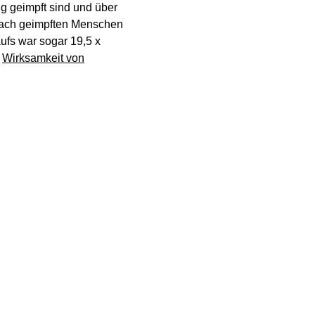
g geimpft sind und über
eifach geimpften Menschen
aufs war sogar 19,5 x
r
Wirksamkeit von
edicine nachgelesen
ooster Impfung
mit dem
 neuen Fälle
eue Fälle in Deutschland
Gesamtsteigerung von 61%.