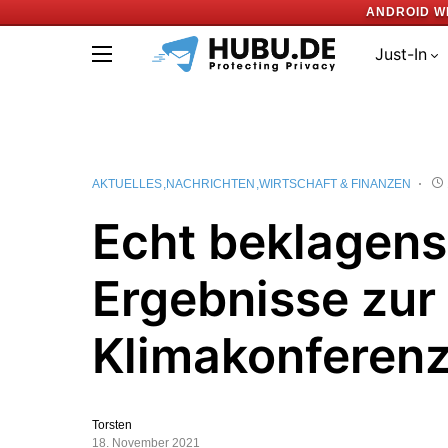
ANDROID W
Just-In
AKTUELLES
NACHRICHTEN
WIRTSCHAFT & FINANZEN
Echt beklagen
Ergebnisse zur
Klimakonferen
Torsten
18. November 2021