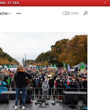
MIN. 46 SEK.
✕
ache
DARK