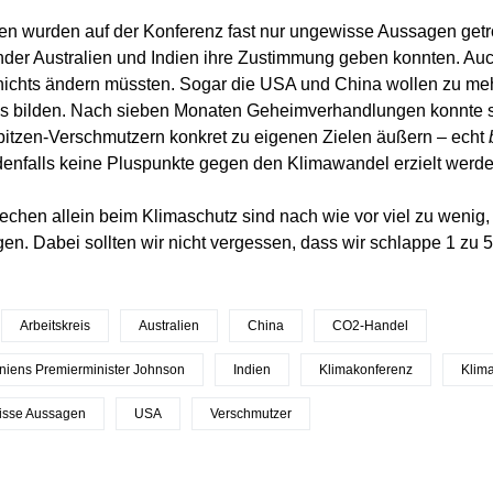
n wurden auf der Konferenz fast nur ungewisse Aussagen getro
nder Australien und Indien ihre Zustimmung geben konnten. Au
 nichts ändern müssten. Sogar die USA und China wollen zu me
is bilden. Nach sieben Monaten Geheimverhandlungen konnte s
itzen-Verschmutzern konkret zu eigenen Zielen äußern – echt
enfalls keine Pluspunkte gegen den Klimawandel erzielt werde
echen allein beim Klimaschutz sind nach wie vor viel zu wenig
en. Dabei sollten wir nicht vergessen, dass wir schlappe 1 zu 
Arbeitskreis
Australien
China
CO2-Handel
niens Premierminister Johnson
Indien
Klimakonferenz
Klim
isse Aussagen
USA
Verschmutzer