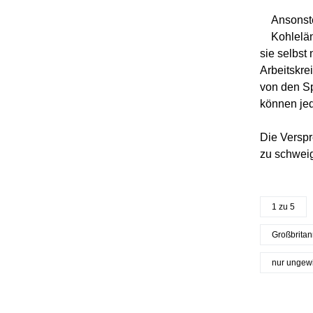
Ansonste
Kohlelä
sie selbst
Arbeitskre
von den Sp
können jed
Die Verspr
zu schweig
1 zu 5
Großbritan
nur ungew