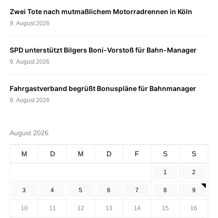
Zwei Tote nach mutmaßlichem Motorradrennen in Köln
9. August 2026
SPD unterstützt Bilgers Boni-Vorstoß für Bahn-Manager
9. August 2026
Fahrgastverband begrüßt Bonuspläne für Bahnmanager
9. August 2026
August 2026
M
D
M
D
F
S
S
1
2
3
4
5
6
7
8
9
10
11
12
13
14
15
16