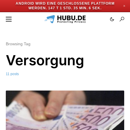
ANDROID WIRD EINE GESCHLOSSENE PLATTFORM
✕
WERDEN.
147 T 1 STD. 35 MIN. 5 SEK.
Browsing Tag
Versorgung
11 posts