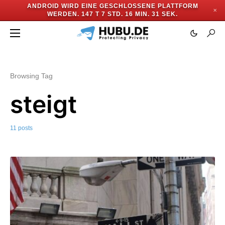
ANDROID WIRD EINE GESCHLOSSENE PLATTFORM
✕
WERDEN.
147 T 7 STD. 16 MIN. 30 SEK.
Browsing Tag
steigt
11 posts