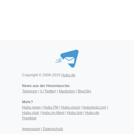
Copyright © 2008-2025
Hubu.de
News aus der Hosentasche:
Telegram
|
X (Twitter)
|
Mastodon
|
BlueSky
Mehr?
Hubu.news
|
Hubu.FM
|
Hubu.cloud
|
Hubuhost.com
|
Hubu.club
|
Hubu.im Meet
|
Hubu.link
|
Hubu.de
FreeMail
Impressum
|
Datenschutz