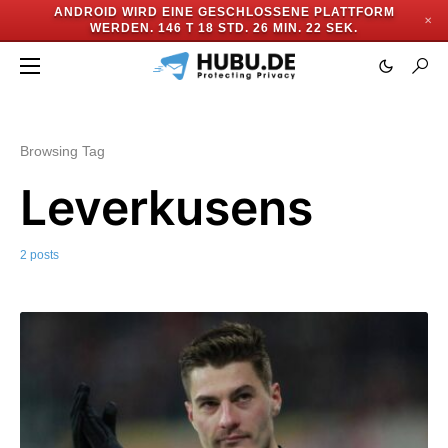
ANDROID WIRD EINE GESCHLOSSENE PLATTFORM
✕
WERDEN.
146 T 18 STD. 26 MIN. 21 SEK.
Browsing Tag
Leverkusens
2 posts