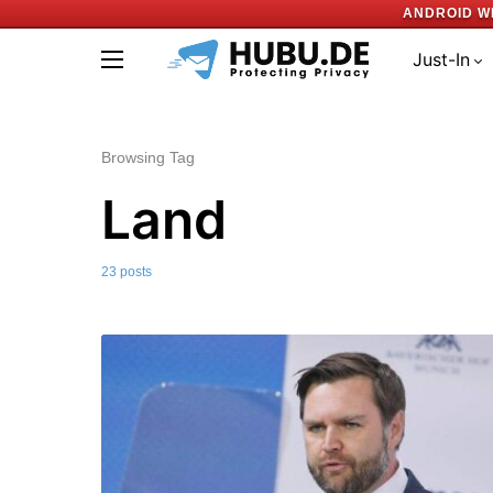
ANDROID W
Just-In
Browsing Tag
Land
23 posts