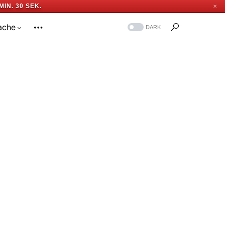
MIN. 29 SEK.
✕
ache
DARK