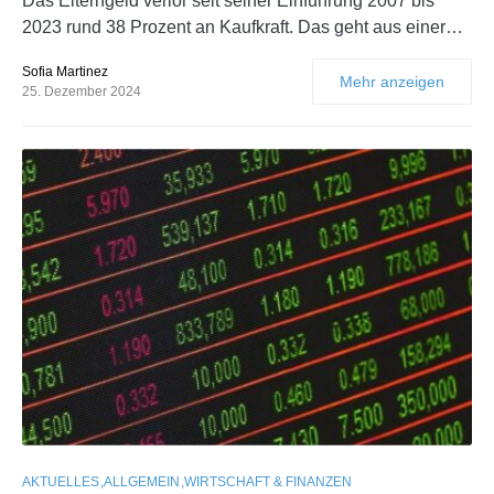
Das Elterngeld verlor seit seiner Einführung 2007 bis
2023 rund 38 Prozent an Kaufkraft. Das geht aus einer…
Sofia Martinez
Mehr anzeigen
25. Dezember 2024
AKTUELLES
ALLGEMEIN
WIRTSCHAFT & FINANZEN