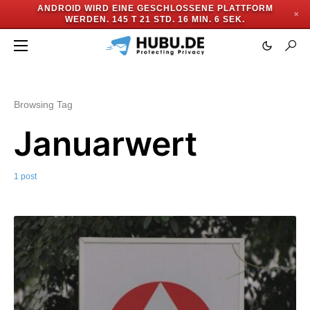
ANDROID WIRD EINE GESCHLOSSENE PLATTFORM
✕
WERDEN.
145 T 21 STD. 16 MIN. 6 SEK.
Browsing Tag
Januarwert
1 post