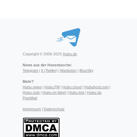
Copyright © 2008-2025
Hubu.de
News aus der Hosentasche:
Telegram
|
X (Twitter)
|
Mastodon
|
BlueSky
Mehr?
Hubu.news
|
Hubu.FM
|
Hubu.cloud
|
Hubuhost.com
|
Hubu.club
|
Hubu.im Meet
|
Hubu.link
|
Hubu.de
FreeMail
Impressum
|
Datenschutz