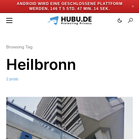
ANDROID WIRD EINE GESCHLOSSENE PLATTFORM
✕
WERDEN.
146 T 5 STD. 47 MIN. 14 SEK.
Browsing Tag
Heilbronn
2 posts