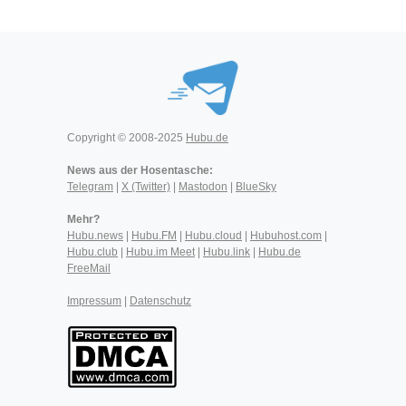
Copyright © 2008-2025
Hubu.de
News aus der Hosentasche:
Telegram
|
X (Twitter)
|
Mastodon
|
BlueSky
Mehr?
Hubu.news
|
Hubu.FM
|
Hubu.cloud
|
Hubuhost.com
|
Hubu.club
|
Hubu.im Meet
|
Hubu.link
|
Hubu.de
FreeMail
Impressum
|
Datenschutz