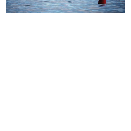
Die europäische Grenzschutzagentur Frontex warnt vor
einem neuen Migrationsbrennpunkt im Mittelmeer. Auf der
Libyen-Kreta-Route habe sich die Zahl der Überfahrten
2025 verdreifacht, heißt es in einer internen
Risikoanalyse, über welche die „Welt am Sonntag“
berichtet. „Es ist zu erwarten, dass der Korridor weiterhin
stark unter Druck gerät“, so die Behörde. Frontex rät der
EU zu einem Abkommen mit Libyen und zu stärkeren
Abschreckungsmaßnahmen.
Die Behörde beschreibt in ihrem strategischen Lagebild
für die Jahre 2026 und 2027 zudem Risiken durch