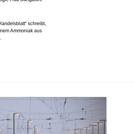
andelsblatt“ schreibt,
grünem Ammoniak aus
.