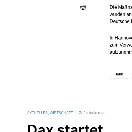
Die Maßna
würden an 
Deutsche B
In Hannove
zum Verwei
aufzunehm
Bahn
AKTUELLES
WIRTSCHAFT
2 minute read
Dax startet