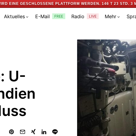
IRD EINE GESCHLOSSENE PLATTFORM WERDEN.
146 T 23 STD. 3 
Aktuelles
E-Mail
Radio
Mehr
Spr
FREE
LIVE
: U-
ndien
luss