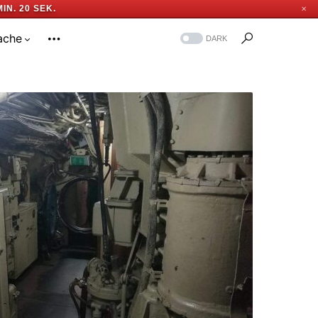
MIN. 19 SEK.
✕
ache
DARK