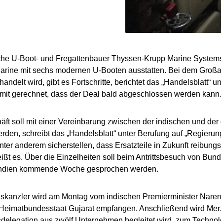
che U-Boot- und Fregattenbauer Thyssen-Krupp Marine Systems
arine mit sechs modernen U-Booten ausstatten. Bei dem Großau
andelt wird, gibt es Fortschritte, berichtet das „Handelsblatt“ un
mit gerechnet, dass der Deal bald abgeschlossen werden kann
ft soll mit einer Vereinbarung zwischen der indischen und de
werden, schreibt das „Handelsblatt“ unter Berufung auf „Regierun
unter anderem sicherstellen, dass Ersatzteile in Zukunft reibungs
ißt es. Über die Einzelheiten soll beim Antrittsbesuch von Bun
Indien kommende Woche gesprochen werden.
skanzler wird am Montag vom indischen Premierminister Nare
Heimatbundesstaat Gujarat empfangen. Anschließend wird Merz
sdelegation aus zwölf Unternehmen begleitet wird, zum Techno