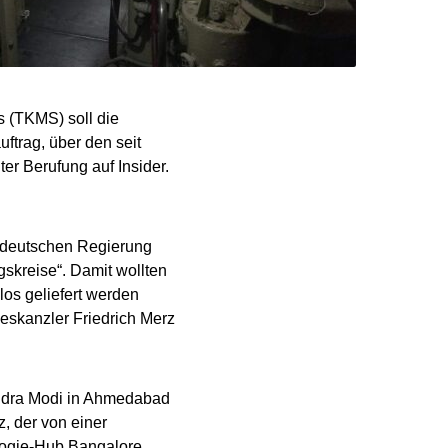
 (TKMS) soll die
ftrag, über den seit
ter Berufung auf Insider.
.
r deutschen Regierung
gskreise“. Damit wollten
los geliefert werden
deskanzler Friedrich Merz
ndra Modi in Ahmedabad
, der von einer
logie-Hub Bangalore