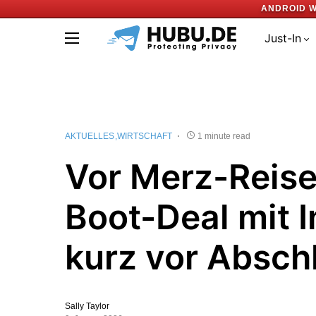
ANDROID W
Just-In
AKTUELLES
WIRTSCHAFT
1 minute read
Vor Merz-Reise
Boot-Deal mit I
kurz vor Absch
Sally Taylor