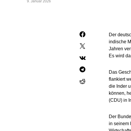
9. Januar 2026
Der deuts
indische M
Jahren verh
Es wird da
Das Geschä
flankiert 
die Inder 
können, he
(CDU) in 
Der Bunde
in seinem 
Wirtschaft