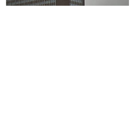
Die Linke fordert den Volkswagen-Vorstand auf, auf seine
Bonuszahlungen zu verzichten. „Die Boni müssen
zurückgezahlt und als Prämien an die Belegschaft
ausgeschüttet werden“, sagte die Linke-Parteivorsitzende
Ines Schwerdtner der „Welt“ (Mittwochausgabe). „Das
wäre ein Zeichen der Wertschätzung für all jene, die in
Werkhallen und Büros den Laden am Laufen halten.“
Es sei „skandalös, dass die hart arbeitenden Menschen
um ihre Jobs und ihre Existenz bangen müssen, während
sich das Management die eigenen Taschen füllt“, sagte
Schwerdtner. Die hohen Zahlungen seien möglich, weil
diese sich am Netto-Cashflow orientierten und dieser