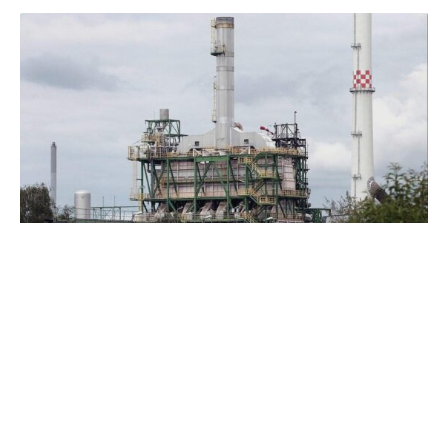
Die Bundesregierung fürchtet Versorgungsrisiken mit Öl
und Raffinerieprodukten, sollten die aktuell ausgesetzten
US-Sanktionen für die deutschen Rosneft-Töchter erneut
greifen. Das berichtet „Politico“ unter Berufung auf eine
schriftliche Antwort des Bundeswirtschaftsministeriums