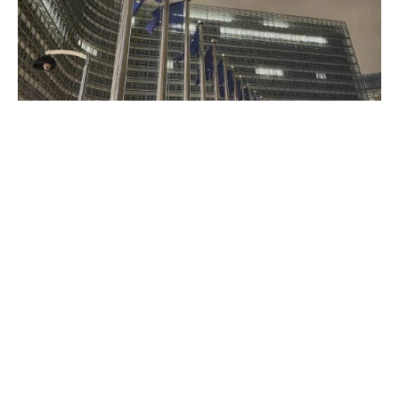
Die EU und Australien haben die Verhandlungen zu
einem Verteidigungs- und Sicherheitspakt
abgeschlossen. Das berichtet das „Handelsblatt“
(Mittwochsausgabe) unter Berufung auf
Verhandlungskreise.
Demnach werde nun nur noch ein Datum für die
Unterschrift gesucht. Es könne möglicherweise parallel
zum Freihandelsabkommen verkündet werden, welches
noch ausgehandelt wird, sagten EU-Diplomaten dem