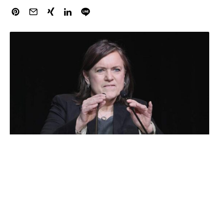
Die BSW-Europaabgeordneten Michael von der
Schulenburg und Ruth Firmenich sind in Moskau nach