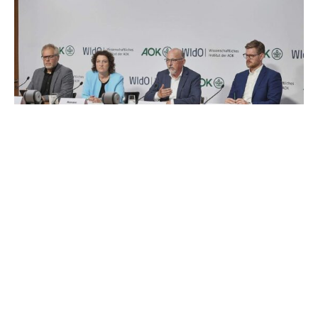
Die Ausgaben für Heilmitteltherapien in Deutschland sind
in den letzten Jahren stark gestiegen, während die
Qualität der Versorgung unklar bleibt. Das geht aus dem
Heilmittel-Report 2026 des Wissenschaftlichen Instituts
der AOK (WIdO) hervor, der am Dienstag in Berlin
vorgestellt wurde.