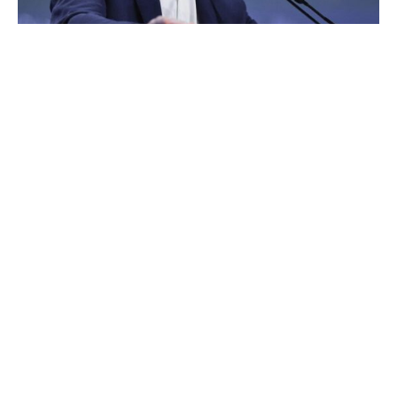
CSU-Generalsekretär Martin Huber schließt jede
Änderung bei der Mütterrente kategorisch aus.
„Die Mütterrente ist ein Projekt der Gerechtigkeit und der
Wertschätzung, eine Diskussion darüber kommt für die
CSU nicht infrage“, sagte Huber der „Rheinischen Post“.
Zugleich pochte er auf die Umsetzung des Vorhabens.
Die Mütterrente sei fester Bestandteil des
Koalitionsvertrags und sie werde kommen, so Huber.
Damit widersprach er Stimmen aus den eigenen Reihen
und dem CDU-Sozialflügel, die das milliardenschwere