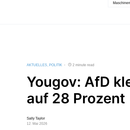
Maschine
AKTUELLES
POLITIK
2 minute read
Yougov: AfD kle
auf 28 Prozent
Sally Taylor
12. Mai 2026