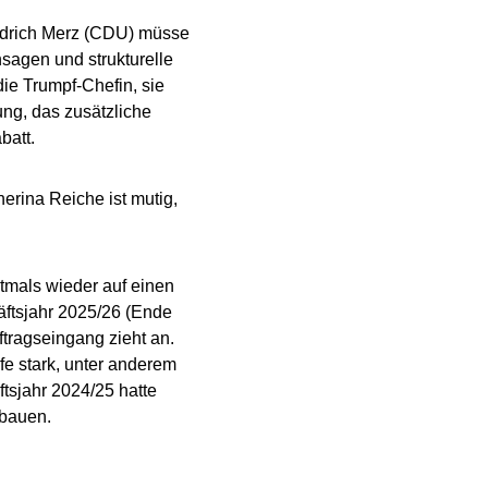
edrich Merz (CDU) müsse
sagen und strukturelle
ie Trumpf-Chefin, sie
ung, das zusätzliche
batt.
herina Reiche ist mutig,
tmals wieder auf einen
äftsjahr 2025/26 (Ende
ftragseingang zieht an.
ufe stark, unter anderem
sjahr 2024/25 hatte
bbauen.