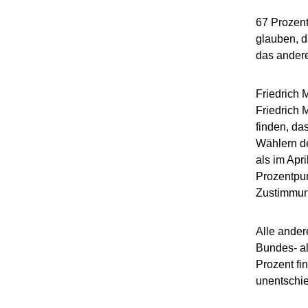
67 Prozent
glauben, d
das andere
Friedrich 
Friedrich 
finden, da
Wählern de
als im Apr
Prozentpun
Zustimmun
Alle ander
Bundes- al
Prozent fi
unentschi