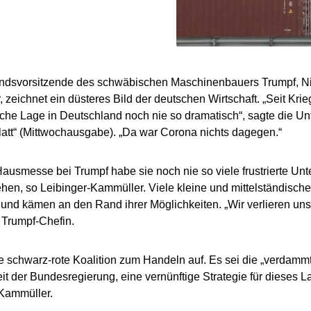
andsvorsitzende des schwäbischen Maschinenbauers Trumpf, Ni
 zeichnet ein düsteres Bild der deutschen Wirtschaft. „Seit Kri
liche Lage in Deutschland noch nie so dramatisch“, sagte die 
att“ (Mittwochausgabe). „Da war Corona nichts dagegen.“
Hausmesse bei Trumpf habe sie noch nie so viele frustrierte Un
hen, so Leibinger-Kammüller. Viele kleine und mittelständische 
 und kämen an den Rand ihrer Möglichkeiten. „Wir verlieren unse
 Trumpf-Chefin.
te schwarz-rote Koalition zum Handeln auf. Es sei die „verdammt
it der Bundesregierung, eine vernünftige Strategie für dieses L
Kammüller.