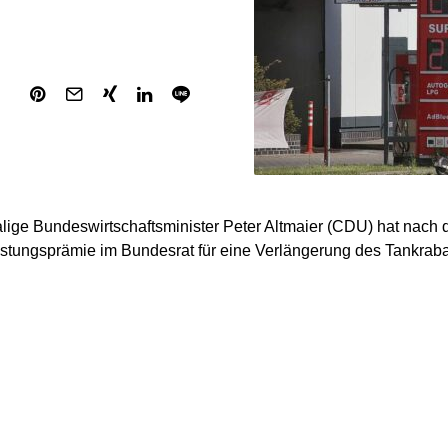
ige Bundeswirtschaftsminister Peter Altmaier (CDU) hat nach 
stungsprämie im Bundesrat für eine Verlängerung des Tankrabatt
Altmaier am Dienstag dem TV-Sender „Welt“ am Dienstag. Die 
batts und der Angebotspreise auf dem Ölmarkt deutlich zurüc
 Auffassung, dass man, wenn man keine kluge andere Idee habe,
ehalten solle, bis die Preise wieder in einem vertretbaren Ra
eien.