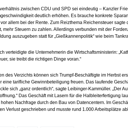
verhältnis zwischen CDU und SPD sei eindeutig – Kanzler Fri
geschwindigkeit deutlich erhöhen. Es brauche konkrete Sparan
vor allem bei der Rente. Zum Reizthema Reichensteuer sagte d
t, mehr Steuern zu zahlen. Allerdings verbunden mit der Forder
ildung auszugeben statt für „Gießkannenpolitik“ wie beim Tankra
ch verteidigte die Unternehmerin die Wirtschaftsministerin: „Kat
uer, sie treibt die richtigen Dinge voran.“
n des Verzichts können sich Trumpf-Beschäftigte im Herbst ers
 eine tarifliche Gewinnbeteiligung freuen. Das laufende Gesch
ickle sich „ganz ordentlich“, sagte Leibinger-Kammüller. „Der Au
offnung.“ Das Geschäft mit Lasern für die Halbleiterfertigung la
hohen Nachfrage durch den Bau von Datencentern. Im Geschäft
en Verlust geschrieben und musste rund 1.000 Arbeitsplätze a