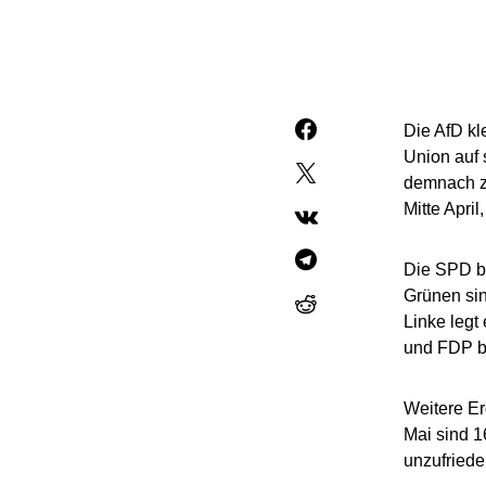
Die AfD kl
Union auf
demnach zu
Mitte April
Die SPD bl
Grünen sin
Linke legt
und FDP be
Weitere Er
Mai sind 1
unzufriede