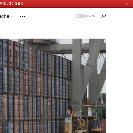
MIN. 29 SEK.
✕
ache
DARK