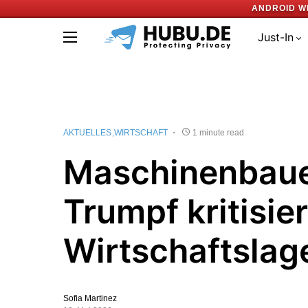
ANDROID W
Just-In
AKTUELLES
WIRTSCHAFT
1 minute read
Maschinenbau
Trumpf kritisier
Wirtschaftslag
Sofia Martinez