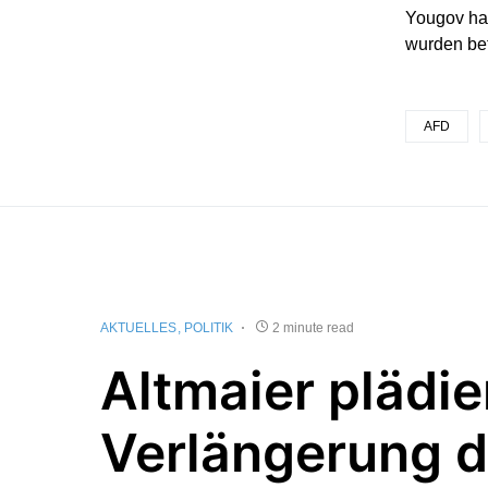
Yougov hat
wurden bef
AFD
AKTUELLES
POLITIK
2 minute read
Altmaier plädier
Verlängerung 