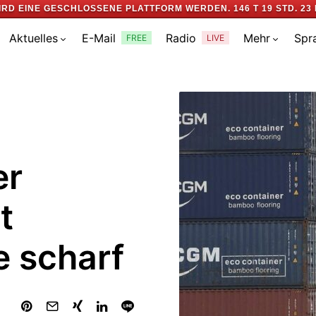
IRD EINE GESCHLOSSENE PLATTFORM WERDEN.
146 T 19 STD. 23 
Aktuelles
E-Mail
Radio
Mehr
Spr
FREE
LIVE
er
t
e scharf