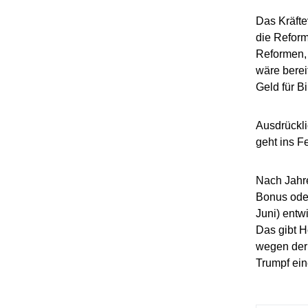
Das Kräfte
die Reform
Reformen, 
wäre berei
Geld für B
Ausdrückli
geht ins Fe
Nach Jahre
Bonus oder
Juni) entw
Das gibt H
wegen der 
Trumpf ein