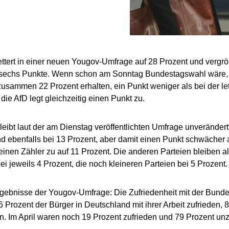
ettert in einer neuen Yougov-Umfrage auf 28 Prozent und vergrö
 sechs Punkte. Wenn schon am Sonntag Bundestagswahl wär
sammen 22 Prozent erhalten, ein Punkt weniger als bei der l
, die AfD legt gleichzeitig einen Punkt zu.
eibt laut der am Dienstag veröffentlichten Umfrage unverändert 
d ebenfalls bei 13 Prozent, aber damit einen Punkt schwächer 
 einen Zähler zu auf 11 Prozent. Die anderen Parteien bleiben 
i jeweils 4 Prozent, die noch kleineren Parteien bei 5 Prozent.
gebnisse der Yougov-Umfrage: Die Zufriedenheit mit der Bundes
6 Prozent der Bürger in Deutschland mit ihrer Arbeit zufrieden, 
n. Im April waren noch 19 Prozent zufrieden und 79 Prozent unz