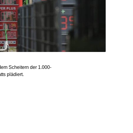
dem Scheitern der 1.000-
s plädiert.
Spritpreise seien wegen
kgegangen. Das bestärke
 diesen Tankrabatt so
hmen an den Rohölmärkten