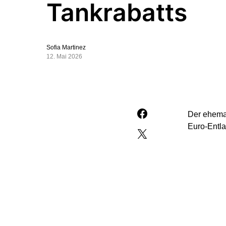
Tankrabatts
Sofia Martinez
12. Mai 2026
Der ehemal
Euro-Entla
Das sagte 
des Tankra
ihn in der
lange beib
gelandet s