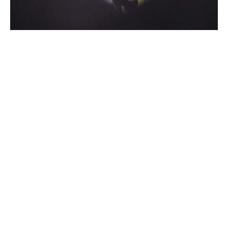
Im sich anbahnenden Machtkampf um den FDP-
Chefposten bekommt Wolfgang Kubicki aus dem
Parteivorstand weitere Unterstützung – nachdem Noch-
Parteichef Christian Dürr die eigene erneute Kandidatur
zurückgezogen und sich hinter den 74-Jährigen gestellt
hat.
„Als jüngstes Mitglied im Bundesvorstand unterstütze ich
die Kandidatur von Wolfgang Kubicki“, sagte Marko
Miholic, Bremens stellvertretender FDP-Chef, der dts
Nachrichtenagentur. Kubicki präsentiere sich „als freier
Mensch und strahlt authentisch ein Lebensgefühl der
Freiheit auch im hohen Alter aus“. Kubicki sei zwar „nicht