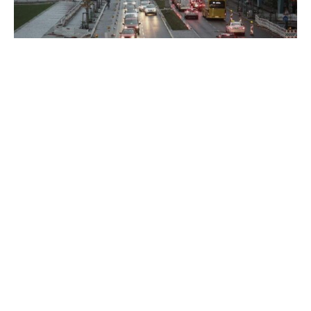
Ältere Menschen zahlen bei Kfz-Versicherungen im
Internet häufiger drauf. Wer mit 65 Jahren online eine
Versicherung für sein Auto abschließt, bezahlt mehr für
den Tarif als ein 45-Jähriger. Gleichzeitig bekommt der
Ältere weniger Angebote.
Zu diesem Ergebnis kommt eine Studie des Instituts für
Demokratie und Zivilgesellschaft (IDZ), die von der
Antidiskriminierungsstelle des Bundes gefördert wurde
und über welche die Zeitungen der Funke-Mediengruppe