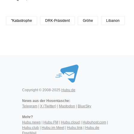
"Katastrophe
DRK-Präsident
Gröhe
Libanon
Copyright © 2008-2025
Hubu.de
News aus der Hosentasche:
Telegram
|
X (Twitter)
|
Mastodon
|
BlueSky
Mehr?
Hubu.news
|
Hubu.FM
|
Hubu.cloud
|
Hubuhost.com
|
Hubu.club
|
Hubu.im Meet
|
Hubu.link
|
Hubu.de
FreeMail