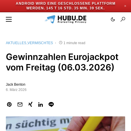
ANDROID WIRD EINE GESCHLOSSENE PLATTFORM
✕
WERDEN.
145 T 16 STD. 35 MIN. 38 SEK.
AKTUELLES
VERMISCHTES
1 minute read
Gewinnzahlen Eurojackpot
vom Freitag (06.03.2026)
Jack Benton
6. März 2026