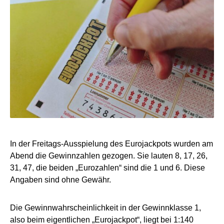
In der Freitags-Ausspielung des Eurojackpots wurden am
Abend die Gewinnzahlen gezogen. Sie lauten 8, 17, 26,
31, 47, die beiden „Eurozahlen“ sind die 1 und 6. Diese
Angaben sind ohne Gewähr.
Die Gewinnwahrscheinlichkeit in der Gewinnklasse 1,
also beim eigentlichen „Eurojackpot“, liegt bei 1:140