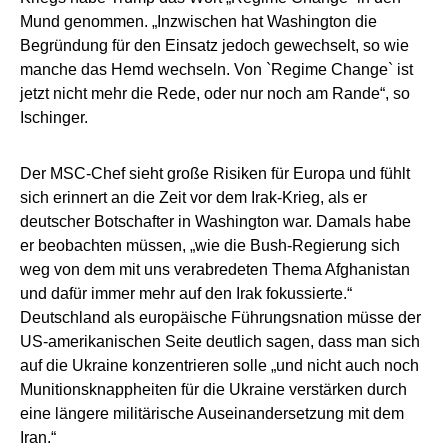
Mund genommen. „Inzwischen hat Washington die
Begründung für den Einsatz jedoch gewechselt, so wie
manche das Hemd wechseln. Von `Regime Change` ist
jetzt nicht mehr die Rede, oder nur noch am Rande“, so
Ischinger.
Der MSC-Chef sieht große Risiken für Europa und fühlt
sich erinnert an die Zeit vor dem Irak-Krieg, als er
deutscher Botschafter in Washington war. Damals habe
er beobachten müssen, „wie die Bush-Regierung sich
weg von dem mit uns verabredeten Thema Afghanistan
und dafür immer mehr auf den Irak fokussierte.“
Deutschland als europäische Führungsnation müsse der
US-amerikanischen Seite deutlich sagen, dass man sich
auf die Ukraine konzentrieren solle „und nicht auch noch
Munitionsknappheiten für die Ukraine verstärken durch
eine längere militärische Auseinandersetzung mit dem
Iran.“